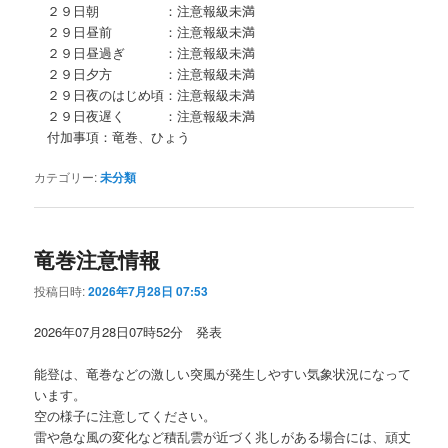
２９日朝 ：注意報級未満
２９日昼前 ：注意報級未満
２９日昼過ぎ ：注意報級未満
２９日夕方 ：注意報級未満
２９日夜のはじめ頃：注意報級未満
２９日夜遅く ：注意報級未満
付加事項：竜巻、ひょう
カテゴリー:
未分類
竜巻注意情報
投稿日時:
2026年7月28日 07:53
2026年07月28日07時52分 発表
能登は、竜巻などの激しい突風が発生しやすい気象状況になって
います。
空の様子に注意してください。
雷や急な風の変化など積乱雲が近づく兆しがある場合には、頑丈