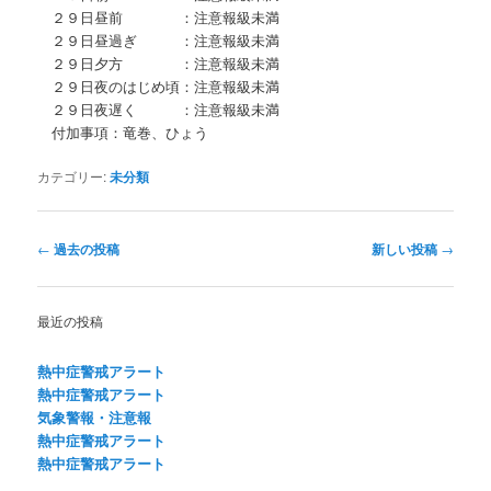
２９日昼前 ：注意報級未満
２９日昼過ぎ ：注意報級未満
２９日夕方 ：注意報級未満
２９日夜のはじめ頃：注意報級未満
２９日夜遅く ：注意報級未満
付加事項：竜巻、ひょう
カテゴリー:
未分類
投
←
過去の投稿
新しい投稿
→
稿
ナ
ビ
最近の投稿
ゲ
ー
熱中症警戒アラート
シ
熱中症警戒アラート
ョ
気象警報・注意報
ン
熱中症警戒アラート
熱中症警戒アラート