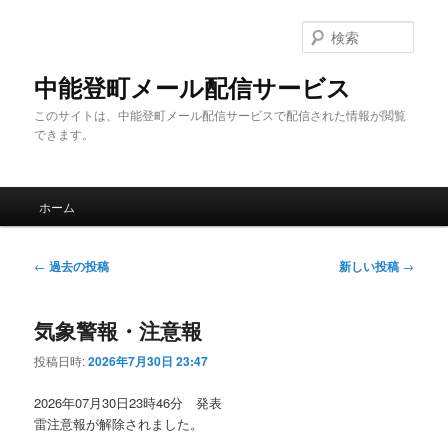
メ
サ
イ
ブ
検
ン
コ
索
コ
ン
中能登町メール配信サービス
ン
テ
このサイトは、中能登町メール配信サービスで配信された情報が閲覧
テ
ン
できます。
ン
ツ
ツ
へ
へ
移
メ
移
動
ホーム
イ
動
ン
メ
投
←
過去の投稿
新しい投稿
→
ニ
稿
ュ
ナ
ー
気象警報・注意報
ビ
ゲ
投稿日時:
2026年7月30日 23:47
ー
シ
2026年07月30日23時46分 発表
ョ
雷注意報が解除されました。
ン